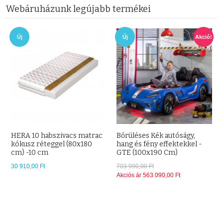
Webáruházunk legújabb termékei
Új
Új
Akció!
HERA 10 habszivacs matrac
Bőrüléses Kék autóságy,
kókusz réteggel (80x180
hang és fény effektekkel -
cm) -10 cm
GTE (100x190 Cm)
30 910,00 Ft
703 990,00 Ft
Akciós ár
563 090,00 Ft