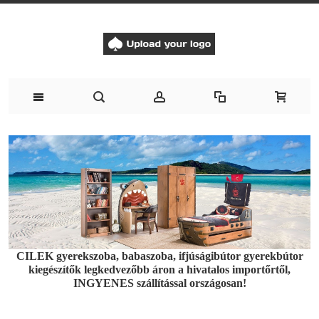
CILEK gyerekszoba, babaszoba, ifjúságibútor gyerekbútor
kiegészítők legkedvezőbb áron a hivatalos importőrtől,
INGYENES szállítással országosan!