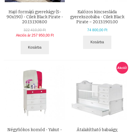
Hajó formájú gyerekágy (S-
Kalózos kincsesláda
90x190) - Cilek Black Pirate -
gyerekszobába - Cilek Black
20.13.1308.00
Pirate – 20.13.1901.00
322 410,00 Ft
74 800,00 Ft
Akciós ár
257 950,00 Ft
Kosárba
Kosárba
Akció!
Négyfiókos komód - Yakut -
Átalakítható babaágy,