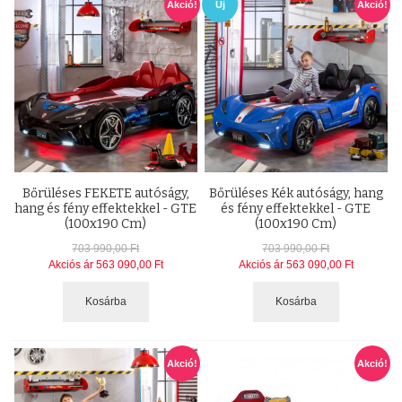
Akció!
Új
Akció!
Bőrüléses FEKETE autóságy,
Bőrüléses Kék autóságy, hang
hang és fény effektekkel - GTE
és fény effektekkel - GTE
(100x190 Cm)
(100x190 Cm)
703 990,00 Ft
703 990,00 Ft
Akciós ár
563 090,00 Ft
Akciós ár
563 090,00 Ft
Kosárba
Kosárba
Akció!
Akció!