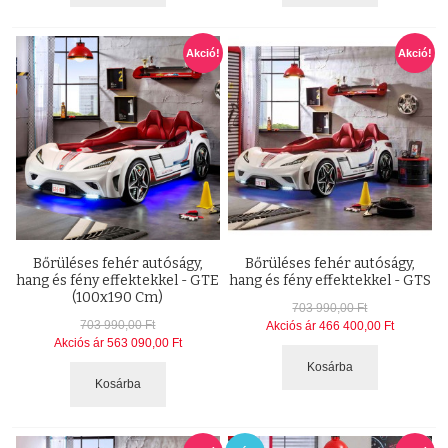
Akció!
Akció!
Bőrüléses fehér autóságy,
Bőrüléses fehér autóságy,
hang és fény effektekkel - GTE
hang és fény effektekkel - GTS
(100x190 Cm)
703 990,00 Ft
703 990,00 Ft
Akciós ár
466 400,00 Ft
Akciós ár
563 090,00 Ft
Kosárba
Kosárba