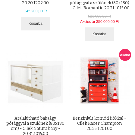
20.20.1202.00
pótággyal a szülőnek (80x180)
– Cilek Romantic 20.21.1015.00
145 200,00 Ft
523 600,00 Ft
Akciós ár
350 000,00 Ft
Kosárba
Kosárba
Akció!
Átalakítható babaágy,
Benzinkút komód fiókkal -
pótággyal a szülőnek (80x180
Cilek Racer Champion
cm) - Cilek Natura baby -
20.35.1201.00
20.31.1015.00