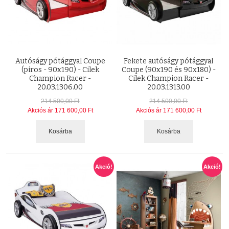
Autóságy pótággyal Coupe
Fekete autóságy pótággyal
(piros - 90x190) - Cilek
Coupe (90x190 és 90x180) -
Champion Racer -
Cilek Champion Racer -
20.03.1306.00
20.03.1313.00
214 500,00 Ft
214 500,00 Ft
Akciós ár
171 600,00 Ft
Akciós ár
171 600,00 Ft
Kosárba
Kosárba
Akció!
Akció!