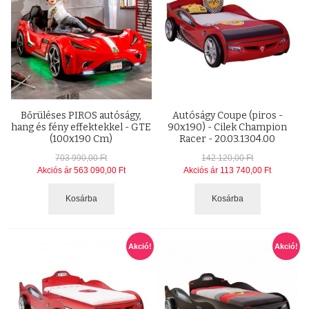
Bőrüléses PIROS autóságy,
Autóságy Coupe (piros -
hang és fény effektekkel - GTE
90x190) - Cilek Champion
(100x190 Cm)
Racer - 20.03.1304.00
703 990,00 Ft
142 120,00 Ft
Akciós ár
563 090,00 Ft
Akciós ár
113 740,00 Ft
Kosárba
Kosárba
Akció!
Akció!