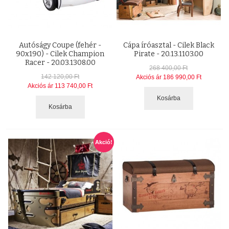
Autóságy Coupe (fehér -
Cápa íróasztal - Cilek Black
90x190) - Cilek Champion
Pirate - 20.13.1103.00
Racer - 20.03.1308.00
268 400,00 Ft
142 120,00 Ft
Akciós ár
186 990,00 Ft
Akciós ár
113 740,00 Ft
Kosárba
Kosárba
Akció!