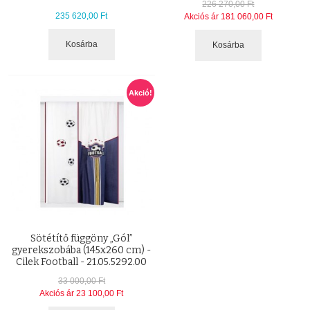
226 270,00 Ft
235 620,00 Ft
Akciós ár
181 060,00 Ft
Kosárba
Kosárba
Akció!
Sötétítő függöny „Gól”
gyerekszobába (145x260 cm) -
Cilek Football - 21.05.5292.00
33 000,00 Ft
Akciós ár
23 100,00 Ft