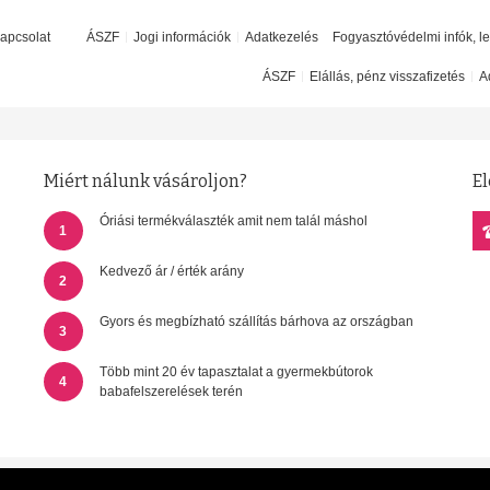
apcsolat
ÁSZF
Jogi információk
Adatkezelés
Fogyasztóvédelmi infók, l
ÁSZF
Elállás, pénz visszafizetés
A
Miért nálunk vásároljon?
El
Óriási termékválaszték amit nem talál máshol
1
Kedvező ár / érték arány
2
Gyors és megbízható szállítás bárhova az országban
3
Több mint 20 év tapasztalat a gyermekbútorok
4
babafelszerelések terén