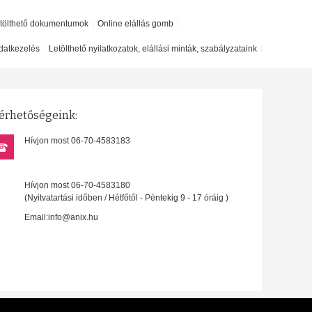
etölthető dokumentumok
Online elállás gomb
datkezelés
Letölthető nyilatkozatok, elállási minták, szabályzataink
érhetőségeink:
Hívjon most 06-70-4583183
Hívjon most 06-70-4583180
(Nyitvatartási időben / Hétfőtől - Péntekig 9 - 17 óráig )
Email:info@anix.hu