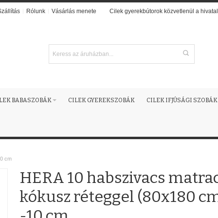
Szállítás
Rólunk
Vásárlás menete
Cilek gyerekbútorok közvetlenül a hivatal
ILEK BABASZOBÁK
CILEK GYEREKSZOBÁK
CILEK IFJÚSÁGI SZOBÁK
10 cm
HERA 10 habszivacs matra
kókusz réteggel (80x180 c
-10 cm