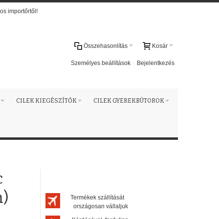
os importőrtől!
Összehasonlítás
Kosár
Személyes beállítások
Bejelentkezés
CILEK KIEGÉSZÍTŐK
CILEK GYEREKBÚTOROK
c
m)
Termékek szállítását
országosan vállaljuk