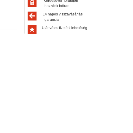
Kérdésével forduljon
hozzánk bátran
14 napos visszavásárlási
garancia
Utánvétes fizetési lehetőség