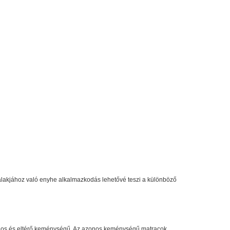
 alakjához való enyhe alkalmazkodás lehetővé teszi a különböző
 azonos és eltérő keménységű. Az azonos keménységű matracok