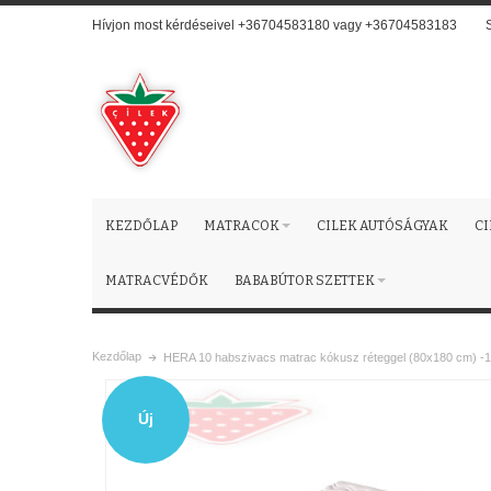
Hívjon most kérdéseivel +36704583180 vagy +36704583183
KEZDŐLAP
MATRACOK
CILEK AUTÓSÁGYAK
C
MATRACVÉDŐK
BABABÚTOR SZETTEK
Kezdőlap
HERA 10 habszivacs matrac kókusz réteggel (80x180 cm) -
Új