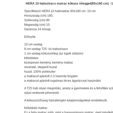
HERA 10 habszivacs matrac kókusz réteggel(80x180 cm) -
Specifikáció HERA 10 habmatrac 80x180 cm -10 cm
Hosszúság (cm) 180,
Szélesség (cm) 80
Magasság (cm) 10
Garancia 24 hónap
Előnyök:
10 cm vastag
8 cm vastag T25- ös habszivacs
1 cm vastag kókuszréteg (az egyik oldalon)
kétoldalas
közepesen kemény, kemény matrac
mosható, steppelt huzat
huzat: 100% poliészter
a matracot ajánlott 2-3 havonta forgatni
a matracot ajánlott rugalmas léces ágyráccsal használni
A T25 hab olyan megoldás, amely a gyermekek és a felnőttek szám
súlyú emberek pihenését.
A kókuszszőnyeg hipoallergén tulajdonságokkal rendelkezik.
Kétoldalú matrac
Ez a fajta matrac jobb, mint a hagyományos matrac, mert mindké