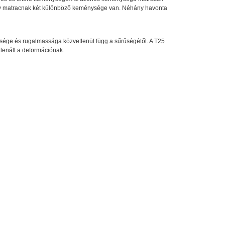
gy matracnak két különböző keménysége van. Néhány havonta
ysége és rugalmassága közvetlenül függ a sűrűségétől. A T25
llenáll a deformációnak.