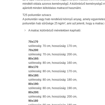
mindkét oldala azonos keménységű. A különböző keménységű mat
ajánlott minden kétoldalas matracot használni.
T25 poliuretán szivacs
A poliuretán vagy hab rendkívül könnyű anyag, amely egyenletese
poliuretán hab sűrűsége 25 kg/m³, ami azt jelenti, hogy a matrac
A matrac különböző méretekben kapható:
70x170
szélesség: 70 cm, hosszúság: 170 cm,
70x200
:
szélesség: 70 cm, hosszúság: 200 cm,
80x160:
szélesség: 80 cm, hosszúság: 160 cm,
80x170
:
szélesség: 80 cm, hosszúság: 170 cm,
80x180:
szélesség: 80 cm, hosszúság: 180 cm,
80x190:
szélesség: 80 cm, hosszúság: 190 cm,
80x200:
szélesség: 80 cm, hosszúság: 200 cm,
90x180