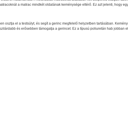
racoknál a matrac mindkét oldalának keménysége eltérő. Ez azt jelenti, hogy e
n osztja el a testsúlyt, és segít a gerinc megfelelő helyzetben tartásában. Kemén
 szilárdabb és erősebben támogatja a gerincet. Ez a típusú poliuretán hab jobban e