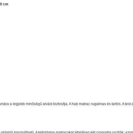
10 cm
ára a legjobb minőségű alvást biztosítja. A hab matrac rugalmas és tartós. A test
t oldalról használható. A kétoldalas matracokat általában két csoportra osztják: