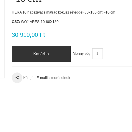
HERA 10 habszivacs matrac kókusz réteggel(80x180 cm) -10 cm
CSZ:
WOJ-ARES-10-80X180
30 910,00 Ft
Kosárba
Mennyiség:
Küldjön E-mailt ismerőseinek