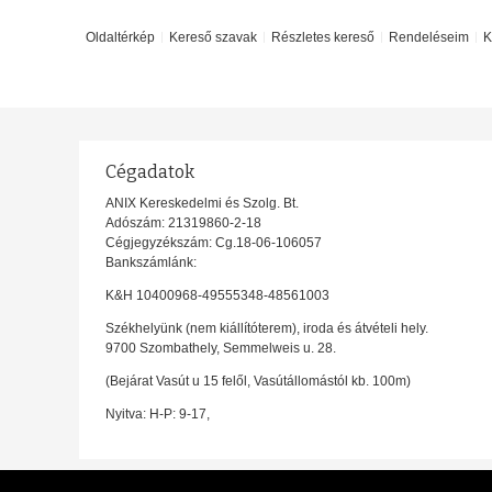
Oldaltérkép
Kereső szavak
Részletes kereső
Rendeléseim
K
Cégadatok
ANIX Kereskedelmi és Szolg. Bt.
Adószám: 21319860-2-18
Cégjegyzékszám: Cg.18-06-106057
Bankszámlánk:
K&H 10400968-49555348-48561003
Székhelyünk (nem kiállítóterem), iroda és átvételi hely.
9700 Szombathely, Semmelweis u. 28.
(Bejárat Vasút u 15 felől, Vasútállomástól kb. 100m)
Nyitva: H-P: 9-17,