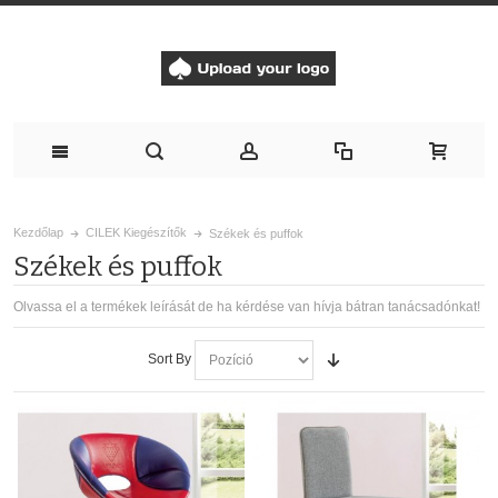
Kezdőlap
CILEK Kiegészítők
Székek és puffok
Székek és puffok
Olvassa el a termékek leírását de ha kérdése van hívja bátran tanácsadónkat!
Sort By