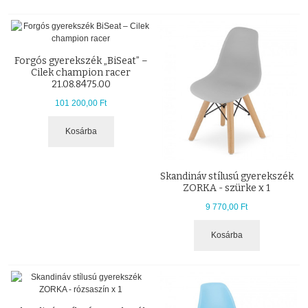
Forgós gyerekszék „BiSeat” –
Cilek champion racer
21.08.8475.00
101 200,00 Ft
Kosárba
Skandináv stílusú gyerekszék
ZORKA - szürke x 1
9 770,00 Ft
Kosárba