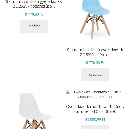
Skandináv stílusú gyerekszék
ZORKA - rózsaszín x 1
9 770,00 Ft
Kosárba
Skandináv stílusú gyerekszék
ZORKA - kék x 1
9 770,00 Ft
Kosárba
Gyerekszék mentazöld - Cilek
Summer 21.08.8486.00
43 990,00 Ft