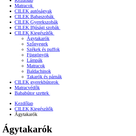
Kezdőlap
Matracok
CILEK autóságyak
CILEK Babaszobák
CILEK Gyerekszobák
CILEK Ifjúsági szobák
CILEK Kiegészítők
Ágytakarók
Szőnyegek
Székek és puffok
Függönyök
Lámpák
Matracok
Baldachinok
Takarók és párnák
CILEK gyerekbútorok
Matracvédők
Bababútor szettek
Kezdőlap
CILEK Kiegészítők
Ágytakarók
Ágytakarók