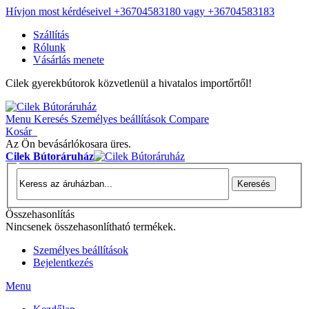
Hívjon most kérdéseivel +36704583180 vagy +36704583183
Szállítás
Rólunk
Vásárlás menete
Cilek gyerekbútorok közvetlenül a hivatalos importőrtől!
Menu
Keresés
Személyes beállítások
Compare
Kosár
Az Ön bevásárlókosara üres.
Cilek Bútoráruház
Keresés
Összehasonlítás
Nincsenek összehasonlítható termékek.
Személyes beállítások
Bejelentkezés
Menu