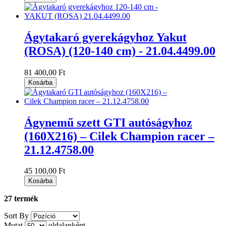
Ágytakaró gyerekágyhoz Yakut
(ROSA) (120-140 cm) - 21.04.4499.00
81 400,00 Ft
Kosárba
Ágynemű szett GTI autóságyhoz
(160X216) – Cilek Champion racer –
21.12.4758.00
45 100,00 Ft
Kosárba
27 termék
Sort By
Mutat
oldalanként