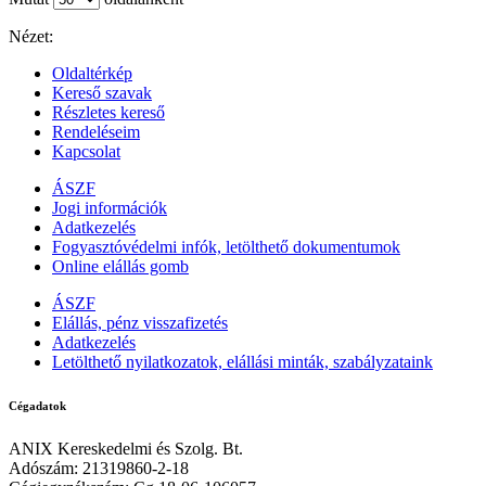
Nézet:
Oldaltérkép
Kereső szavak
Részletes kereső
Rendeléseim
Kapcsolat
ÁSZF
Jogi információk
Adatkezelés
Fogyasztóvédelmi infók, letölthető dokumentumok
Online elállás gomb
ÁSZF
Elállás, pénz visszafizetés
Adatkezelés
Letölthető nyilatkozatok, elállási minták, szabályzataink
Cégadatok
ANIX Kereskedelmi és Szolg. Bt.
Adószám: 21319860-2-18