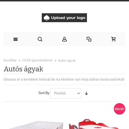
Kezdőlap
CILEK gyerekbútorok
Autós ágyak
Autós ágyak
Olvassa el a termékek leírását de ha kérdése van hívja bátran tanácsadónkat!
Sort By
Akció!