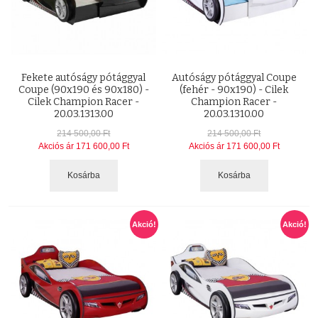
Fekete autóságy pótággyal
Autóságy pótággyal Coupe
Coupe (90x190 és 90x180) -
(fehér - 90x190) - Cilek
Cilek Champion Racer -
Champion Racer -
20.03.1313.00
20.03.1310.00
214 500,00 Ft
214 500,00 Ft
Akciós ár
171 600,00 Ft
Akciós ár
171 600,00 Ft
Kosárba
Kosárba
Akció!
Akció!