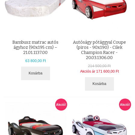
Bambusz matrac autós
Autóságy pótággyal Coupe
ágyhoz (90x195 cm) –
(piros - 90x190) - Cilek
21.01.1137.00
Champion Racer -
20.03.1306.00
63 800,00 Ft
214 500,00 Ft
Akciós ár
171 600,00 Ft
Kosárba
Kosárba
Akció!
Akció!