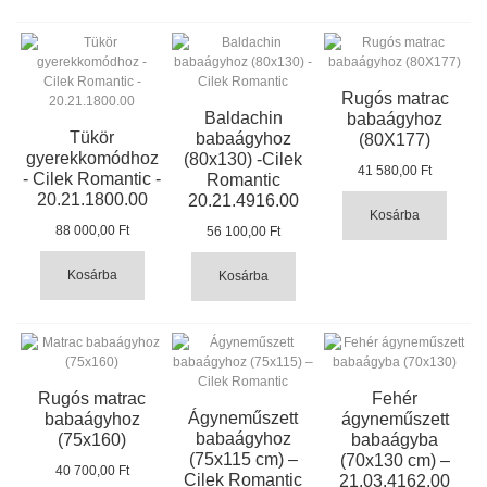
Rugós matrac
Baldachin
babaágyhoz
Tükör
babaágyhoz
(80X177)
gyerekkomódhoz
(80x130) -Cilek
41 580,00 Ft
- Cilek Romantic -
Romantic
20.21.1800.00
20.21.4916.00
Kosárba
88 000,00 Ft
56 100,00 Ft
Kosárba
Kosárba
Rugós matrac
Fehér
Ágyneműszett
babaágyhoz
ágyneműszett
babaágyhoz
(75x160)
babaágyba
(75x115 cm) –
(70x130 cm) –
40 700,00 Ft
Cilek Romantic
21.03.4162.00