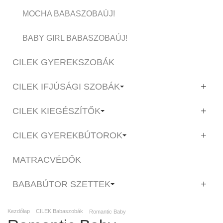
MOCHA BABASZOBA
ÚJ!
BABY GIRL BABASZOBA
ÚJ!
CILEK GYEREKSZOBÁK
CILEK IFJÚSÁGI SZOBÁK
CILEK KIEGÉSZÍTŐK
CILEK GYEREKBÚTOROK
MATRACVÉDŐK
BABABÚTOR SZETTEK
Kezdőlap
CILEK Babaszobák
Romantic Baby