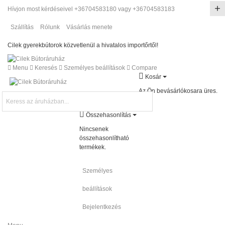
Hívjon most kérdéseivel +36704583180 vagy +36704583183
Szállítás
Rólunk
Vásárlás menete
Cilek gyerekbútorok közvetlenül a hivatalos importőrtől!
Menu
Keresés
Személyes beállítások
Compare
Kosár
Az Ön bevásárlókosara üres.
Összehasonlítás
Nincsenek
összehasonlítható
termékek.
Személyes
beállítások
Bejelentkezés