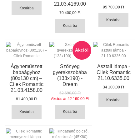
21.03.4169.00
95 700,00 Ft
Kosárba
70 400,00 Ft
Kosárba
Kosárba
Akció!
Ágyneműszett
Szőnyeg
Asztali lámpa -
babaágyhoz
gyerekszobába
Cilek Romantic
(80x130 cm) –
(133x190) -
21.10.6335.00
Cilek Romantic
Dream
34 100,00 Ft
21.03.4158.00
52 690,00 Ft
Akciós ár
42 160,00 Ft
81 400,00 Ft
Kosárba
Kosárba
Kosárba