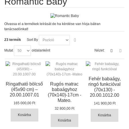
Romantic Baby
Olvassa el a termékek leírását de ha kérdése van hívja bátran
tanácsadónkat!
23 termék
Sort By
Mutat
oldalanként
Nézet:
Fehér babaágy,
Ringatható bölcső
Rugós matrac
ringó funkcióval
(45x90 cm) –
babaágyhoz
(70x130) -
20.00.1007.01
(70x140)-17cm -
20.00.1012.00
Mateo.
165 000,00 Ft
141 900,00 Ft
32 800,00 Ft
Kosárba
Kosárba
Kosárba