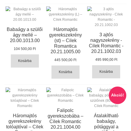
Babaágy a szülői
Háromajtós
3 ajtós
ágy mellé –
gyerekszekrény
nagyszekrény -
20.00.1013.00
(st) – Cilek
Cilek Romantic -
Romantica
104 500,00 Ft
20.21.1002.03
20.21.1005.00
495 990,00 Ft
445 500,00 Ft
Kosárba
Kosárba
Kosárba
Akció!
Falipolc
Háromajtós
Átalakítható
gyerekszobába –
gyerekszekrény
babaágy,
Cilek Romantic
tolóajtóval – Cilek
pótággyal a
20.21.1004.00