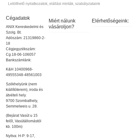
Letölthető nyilatkozatok, elállási minták, szabályzataink
Cégadatok
Miért nálunk
Elérhetőségeink:
vásároljon?
ANIX Kereskedelmi és
Szolg. Bt.
Adószám: 21319860-2-
18
Cégjegyzékszám:
Cg.18-06-106057
Bankszámlánk:
K&H 10400968-
49555348-48561003
Székhelyünk (nem
kiállítóterem), iroda és
átvételi hely.
9700 Szombathely,
Semmelweis u. 28.
(Bejárat Vasút u 15
felől, Vasútállomástól
kb. 100m)
Nyitva: H-P: 9-17,