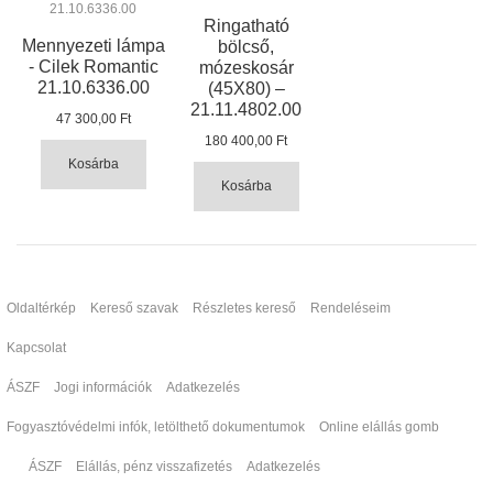
Ringatható
Mennyezeti lámpa
bölcső,
- Cilek Romantic
mózeskosár
21.10.6336.00
(45X80) –
21.11.4802.00
47 300,00 Ft
180 400,00 Ft
Kosárba
Kosárba
Oldaltérkép
Kereső szavak
Részletes kereső
Rendeléseim
Kapcsolat
ÁSZF
Jogi információk
Adatkezelés
Fogyasztóvédelmi infók, letölthető dokumentumok
Online elállás gomb
ÁSZF
Elállás, pénz visszafizetés
Adatkezelés