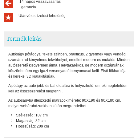
14 napos visszavásárlási
garancia
Utánvétes fizetési lehetőség
Termék leírás
Autóságy pótággyal fekete színben, praktikus, 2 gyermek vagy vendég
számára ad kényelmes fekvőhelyet, emellett modern és mutatós. Minden
autószerető kisgyermek álma. Helytakarékos, de modern dizájnjának
köszönhetően egy igazi versenyautó benyomását kelti. Első lökhárítója
és kerekei 3D kialakításúak.
A pótágy az autó jobb és bal oldalára is helyezhető, ennek megfelelően
kell az összeszerelést megtenni.
Az autóságyba illeszkedő matracok mérete: 90X190 és 90X180 cm,
melyet webáruházunkban külön megrendelhet
Szélesség: 107 cm
Magasság: 82 cm
Hosszúság: 209 cm