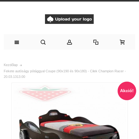
Kezdőlap
Fekete autóságy pótággyal Coupe (90x190 és 90x180) - Cilek Champion Racer -
20.03.1313.00
Akció!