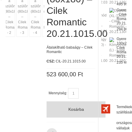
495 990,00 
Cilek
Gyerekkom
- Cilek
Romantic
Romantic –
20.21.1201.
294 800,00 
20.21.1015.00
Gyerekágy (
100x200) -
Átalakítható babaágy – Cilek
Cilek
Romantic
Romantic -
20.21.1301.
CSZ:
CIL-20.21.1015.00
235 400,00 
523 600,00 Ft
Mennyiség:
Termékek
Kosárba
szállításá
országos
vállaljuk