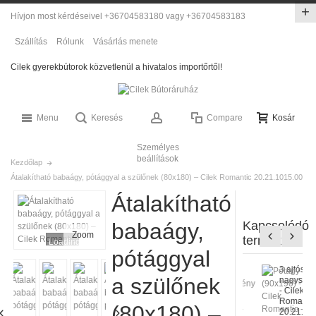
Hívjon most kérdéseivel +36704583180 vagy +36704583183
Szállítás
Rólunk
Vásárlás menete
Cilek gyerekbútorok közvetlenül a hivatalos importőrtől!
Menu
Keresés
Compare
Kosár
Személyes
beállítások
Kezdőlap
Átalakítható babaágy, pótággyal a szülőnek (80x180) – Cilek Romantic 20.21.1015.00
Átalakítható
babaágy,
Kapcsolódó
Zoom
termékek
Loading...
pótággyal
3 ajtós
a szülőnek
nagyszekré
- Cilek
Romantic -
(80x180) –
20.21.1002.