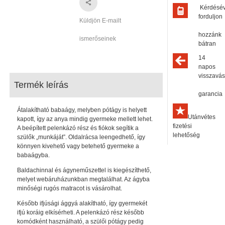
Kérdésé
forduljon
Küldjön E-mailt
hozzánk
ismerőseinek
bátran
14
napos
visszavás
Termék leírás
garancia
Átalakítható babaágy, melyben pótágy is helyett
Utánvétes
kapott, így az anya mindig gyermeke mellett lehet.
fizetési
A beépített pelenkázó rész és fiókok segítik a
lehetőség
szülők „munkáját”. Oldalrácsa leengedhető, így
könnyen kivehető vagy betehető gyermeke a
babaágyba.
Baldachinnal és ágyneműszettel is kiegészíthető,
melyet webáruházunkban megtalálhat. Az ágyba
minőségi rugós matracot is vásárolhat.
Később ifjúsági ággyá alakítható, így gyermekét
ifjú koráig elkísérheti. A pelenkázó rész később
komódként használható, a szülői pótágy pedig