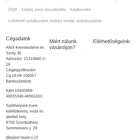
ÁSZF
Elállás, pénz visszafizetés
Adatkezelés
Letölthető nyilatkozatok, elállási minták, szabályzataink
Cégadatok
Miért nálunk
Elérhetőségeink:
vásároljon?
ANIX Kereskedelmi és
Szolg. Bt.
Adószám: 21319860-2-
18
Cégjegyzékszám:
Cg.18-06-106057
Bankszámlánk:
K&H 10400968-
49555348-48561003
Székhelyünk (nem
kiállítóterem), iroda és
átvételi hely.
9700 Szombathely,
Semmelweis u. 28.
(Bejárat Vasút u 15