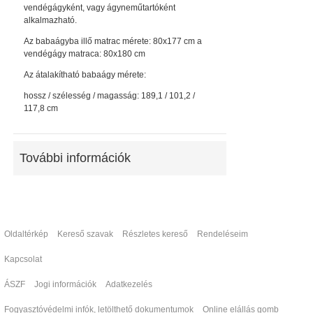
vendégágyként, vagy ágyneműtartóként
alkalmazható.
Az babaágyba illő matrac mérete: 80x177 cm a
vendégágy matraca: 80x180 cm
Az átalakítható babaágy mérete:
hossz / szélesség / magasság: 189,1 / 101,2 /
117,8 cm
További információk
Oldaltérkép
Kereső szavak
Részletes kereső
Rendeléseim
Kapcsolat
ÁSZF
Jogi információk
Adatkezelés
Fogyasztóvédelmi infók, letölthető dokumentumok
Online elállás gomb