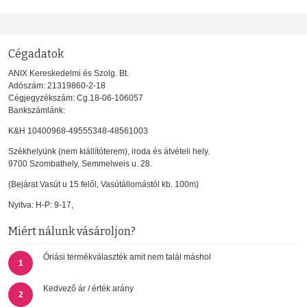
Cégadatok
ANIX Kereskedelmi és Szolg. Bt.
Adószám: 21319860-2-18
Cégjegyzékszám: Cg.18-06-106057
Bankszámlánk:
K&H 10400968-49555348-48561003
Székhelyünk (nem kiállítóterem), iroda és átvételi hely.
9700 Szombathely, Semmelweis u. 28.
(Bejárat Vasút u 15 felől, Vasútállomástól kb. 100m)
Nyitva: H-P: 9-17,
Miért nálunk vásároljon?
Óriási termékválaszték amit nem talál máshol
1
Kedvező ár / érték arány
2