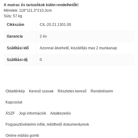
A matrac és tartozékok külön rendelhetők!
Méretek: 118*111,3*210,3cm
Súly: 57 kg
Cikkszám
CIL-20.21.1301.00
Garancia
2 év
Szállítási idő
Azonnal átvehető, kiszállítás max 2 munkanap
Szállítási díj
0
Oldaltérkép
Kereső szavak
Részletes kereső
Rendeléseim
Kapcsolat
ÁSZF
Jogi információk
Adatkezelés
Fogyasztóvédelmi infók, letölthető dokumentumok
Online elállás gomb