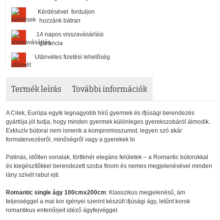
Kérdésével forduljon
hozzánk bátran
14 napos visszavásárlási
garancia
Utánvétes fizetési lehetőség
Termék leírás
További információk
A Cilek, Európa egyik legnagyobb hírű gyermek és ifjúsági berendezés
gyártója jól tudja, hogy minden gyermek különleges gyerekszobáról álmodik.
Exkluzív bútorai nem ismerik a kompromisszumot, legyen szó akár
formatervezésről, minőségről vagy a gyerekek bi
Patinás, időtlen vonalak, törtfehér elegáns felületek – a Romantic bútorokkal
és kiegészítőkkel berendezett szoba finom és nemes megjelenésével minden
lány szívét rabul ejti.
Romantic single ágy 100cmx200cm
: Klasszikus megjelenésű, ám
teljességgel a mai kor igényei szerint készült ifjúsági ágy, letűnt korok
romantikus enteriőrjeit idéző ágyfejvéggel.