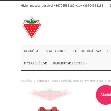
Hívjon most kérdéseivel +36704583180 vagy +36704583183
KEZDŐLAP
MATRACOK
CILEK AUTÓSÁGYAK
C
MATRACVÉDŐK
BABABÚTOR SZETTEK
Kezdőlap
Bőrüléses FEKETE autóságy, hang és fény effektekkel - GT
Akció