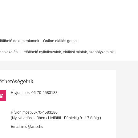
etölthető dokumentumok
Online elállás gomb
datkezelés
Letölthető nyilatkozatok, elállási minták, szabályzataink
érhetőségeink:
Hívjon most 06-70-4583183
Hívjon most 06-70-4583180
(Nyitvatartási időben / Hétfőtől - Péntekig 9 - 17 óráig )
Email:info@anix.hu