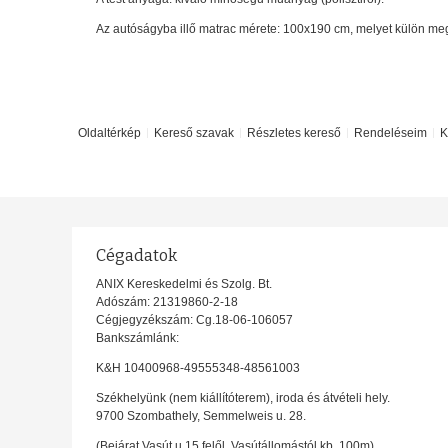
Az autóságyba illő matrac mérete: 100x190 cm, melyet külön me
Oldaltérkép
Kereső szavak
Részletes kereső
Rendeléseim
K
Cégadatok
ANIX Kereskedelmi és Szolg. Bt.
Adószám: 21319860-2-18
Cégjegyzékszám: Cg.18-06-106057
Bankszámlánk:
K&H 10400968-49555348-48561003
Székhelyünk (nem kiállítóterem), iroda és átvételi hely.
9700 Szombathely, Semmelweis u. 28.
(Bejárat Vasút u 15 felől, Vasútállomástól kb. 100m)