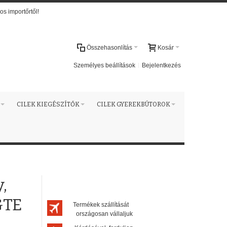
os importőrtől!
Összehasonlítás
Kosár
Személyes beállítások
Bejelentkezés
CILEK KIEGÉSZÍTŐK
CILEK GYEREKBÚTOROK
,
GTE
Termékek szállítását
országosan vállaljuk