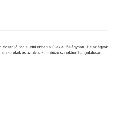
biztosan jól fog aludni ebben a Cilek autós ágyban. De az ágyak
mint a kerekek és az alváz különböző színekben hangulatosan