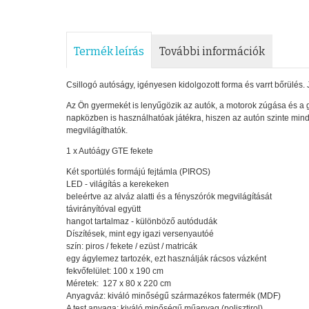
Termék leírás
További információk
Csillogó autóságy, igényesen kidolgozott forma és varrt bőrülés. 
Az Ön gyermekét is lenyűgözik az autók, a motorok zúgása és a 
napközben is használhatóak játékra, hiszen az autón szinte mind
megvilágíthatók.
1 x Autóágy GTE fekete
Két sportülés formájú fejtámla (PIROS)
LED - világítás a kerekeken
beleértve az alváz alatti és a fényszórók megvilágítását
távirányítóval együtt
hangot tartalmaz - különböző autódudák
Díszítések, mint egy igazi versenyautóé
szín: piros / fekete / ezüst / matricák
egy ágylemez tartozék, ezt használják rácsos vázként
fekvőfelület: 100 x 190 cm
Méretek: 127 x 80 x 220 cm
Anyagváz: kiváló minőségű származékos fatermék (MDF)
A test anyaga: kiváló minőségű műanyag (polisztirol).