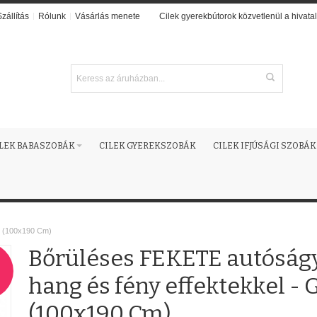
Szállítás
Rólunk
Vásárlás menete
Cilek gyerekbútorok közvetlenül a hivatal
ILEK BABASZOBÁK
CILEK GYEREKSZOBÁK
CILEK IFJÚSÁGI SZOBÁK
E (100x190 Cm)
Bőrüléses FEKETE autóságy
!
hang és fény effektekkel - 
(100x190 Cm)