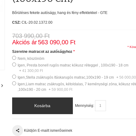
Bőrüléses fekete autóságy, hang és fény effektekkel - GTE
CSZ:
CIL-20.02.1372.00
703 990,00 Ft
Akciós ár
563 090,00 Ft
* Köte
Szeretne matracot az autóságyhoz
*
Nem, köszönöm
Igen, Presta bonell rugós matrac kókusz réteggel , 100x190 - 18 cm
+
41 300,00 Ft
Igen,Stella zsákrugós /táskarugós matrac,100x190 - 19 cm
+
56 000,00
Igen,Liam matrac zsákrugós, kétoldalas, 7 keménységi zóna, kókusz ré
,100x190 - 20 cm
+
59 900,00 Ft
Kosárba
Mennyiség:
Küldjön E-mailt ismerőseinek