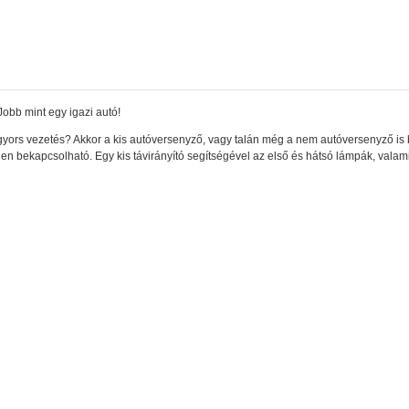
Jobb mint egy igazi autó!
gyors vezetés? Akkor a kis autóversenyző, vagy talán még a nem autóversenyző is 
en bekapcsolható. Egy kis távirányító segítségével az első és hátsó lámpák, vala