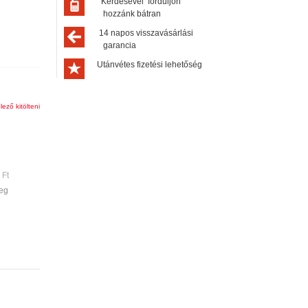
Kérdésével forduljon
hozzánk bátran
14 napos visszavásárlási
garancia
Utánvétes fizetési lehetőség
lező kitölteni
 Ft
teg