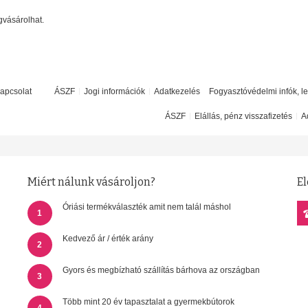
gvásárolhat.
apcsolat
ÁSZF
Jogi információk
Adatkezelés
Fogyasztóvédelmi infók, l
ÁSZF
Elállás, pénz visszafizetés
A
Miért nálunk vásároljon?
El
Óriási termékválaszték amit nem talál máshol
1
Kedvező ár / érték arány
2
Gyors és megbízható szállítás bárhova az országban
3
Több mint 20 év tapasztalat a gyermekbútorok