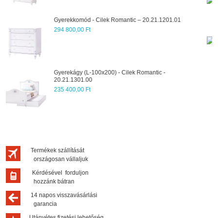
Gyerekágy (XL-120x200) - Cilek Romantic -
1201.01
20.21.1304.00
255 200,00 Ft
Könyvesszekrény (L) - Cilek Romantic -
20.21.1501.01
240 240,00 Ft
 -
Termékek szállítását
országosan vállaljuk
Kérdésével forduljon
hozzánk bátran
14 napos visszavásárlási
garancia
Utánvétes fizetési lehetőség