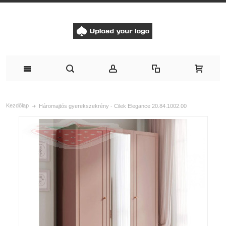
Kezdőlap
Háromajtós gyerekszekrény - Cilek Elegance 20.84.1002.00