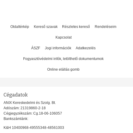
Oldaltérkép
Kereső szavak
Részletes kereső
Rendeléseim
Kapcsolat
ÁSZF
Jogi információk
Adatkezelés
Fogyasztóvédelmi infók, letölthető dokumentumok
Online elállás gomb
Cégadatok
ANIX Kereskedelmi és Szolg. Bt.
Adószám: 21319860-2-18
Cégjegyzékszám: Cg.18-06-106057
Bankszámlánk:
K&H 10400968-49555348-48561003