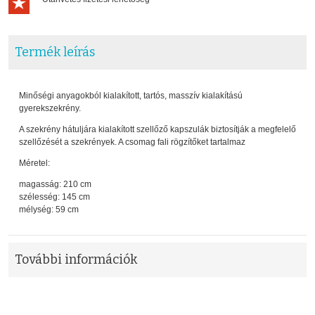
Termék leírás
Minőségi anyagokból kialakított, tartós, masszív kialakítású
gyerekszekrény.
A szekrény hátuljára kialakított szellőző kapszulák biztosítják a megfelelő
szellőzését a szekrények. A csomag fali rögzítőket tartalmaz
Méretel:
magasság: 210 cm
szélesség: 145 cm
mélység: 59 cm
További információk