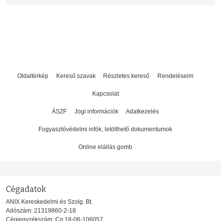
Oldaltérkép
Kereső szavak
Részletes kereső
Rendeléseim
Kapcsolat
ÁSZF
Jogi információk
Adatkezelés
Fogyasztóvédelmi infók, letölthető dokumentumok
Online elállás gomb
Cégadatok
ANIX Kereskedelmi és Szolg. Bt.
Adószám: 21319860-2-18
Cégjegyzékszám: Cg.18-06-106057