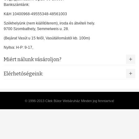
Bankszámlánk:
K&H 10400968-49555348-48561003
Székhelyünk (nem kiállítóterem), iroda és átvételi hely.
9700 Szombathely, Semmelweis u. 28.
(Bejárat Vasút u 15 felől, Vasútállomástól kb. 100m)
Nyitva: H-P: 9-17,
Miért nálunk vásároljon?
Elérhetőségeink:
© 1996-2013 Cilek Bútor Webáruház Minden jog fenntartva!