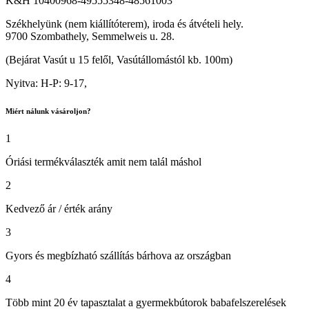
K&H 10400968-49555348-48561003
Székhelyünk (nem kiállítóterem), iroda és átvételi hely.
9700 Szombathely, Semmelweis u. 28.
(Bejárat Vasút u 15 felől, Vasútállomástól kb. 100m)
Nyitva: H-P: 9-17,
Miért nálunk vásároljon?
1
Óriási termékválaszték amit nem talál máshol
2
Kedvező ár / érték arány
3
Gyors és megbízható szállítás bárhova az országban
4
Több mint 20 év tapasztalat a gyermekbútorok babafelszerelések