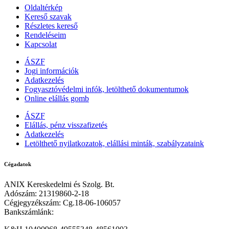
Oldaltérkép
Kereső szavak
Részletes kereső
Rendeléseim
Kapcsolat
ÁSZF
Jogi információk
Adatkezelés
Fogyasztóvédelmi infók, letölthető dokumentumok
Online elállás gomb
ÁSZF
Elállás, pénz visszafizetés
Adatkezelés
Letölthető nyilatkozatok, elállási minták, szabályzataink
Cégadatok
ANIX Kereskedelmi és Szolg. Bt.
Adószám: 21319860-2-18
Cégjegyzékszám: Cg.18-06-106057
Bankszámlánk: