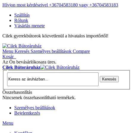
Hívjon most kérdéseivel +36704583180 vagy +36704583183
Szállítás
Rólunk
Vásárlás menete
Cilek gyerekbútorok közvetlenül a hivatalos importőrtől!
Menu
Keresés
Személyes beállítások
Compare
Kosár
Az Ön bevásárlókosara üres.
Cilek Bútoráruház
Keresés
Összehasonlítás
Nincsenek összehasonlítható termékek.
Személyes beállítások
Bejelentkezés
Menu