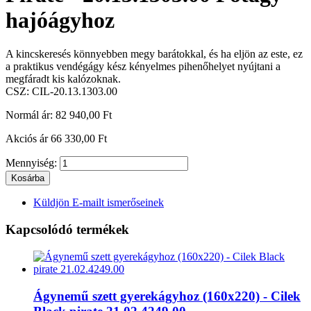
hajóágyhoz
A kincskeresés könnyebben megy barátokkal, és ha eljön az este, ez
a praktikus vendégágy kész kényelmes pihenőhelyet nyújtani a
megfáradt kis kalózoknak.
CSZ:
CIL-20.13.1303.00
Normál ár:
82 940,00 Ft
Akciós ár
66 330,00 Ft
Mennyiség:
Kosárba
Küldjön E-mailt ismerőseinek
Kapcsolódó termékek
Ágynemű szett gyerekágyhoz (160x220) - Cilek