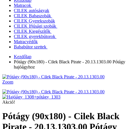
Kezdőlap
Matracok
CILEK autóságyak
CILEK Babaszobák
CILEK Gyerekszobák
CILEK Ifjúsági szobák
CILEK Kiegészítők
CILEK gyerekbútorok
Matracvédők
Bababútor szettek
Kezdőlap
Pótágy (90x180) - Cilek Black Pirate - 20.13.1303.00 Pótágy
hajóágyhoz
Zoom
Akció!
Pótágy (90x180) - Cilek Black
Pirate - 20.13.1303.00 Pótágy