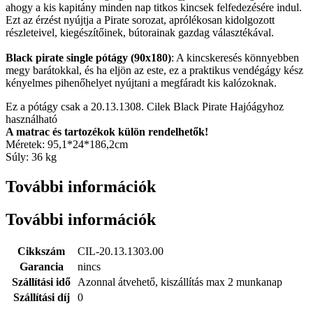
ahogy a kis kapitány minden nap titkos kincsek felfedezésére indul.
Ezt az érzést nyújtja a Pirate sorozat, aprólékosan kidolgozott
részleteivel, kiegészítőinek, bútorainak gazdag választékával.
Black pirate single pótágy (90x180)
: A kincskeresés könnyebben
megy barátokkal, és ha eljön az este, ez a praktikus vendégágy kész
kényelmes pihenőhelyet nyújtani a megfáradt kis kalózoknak.
Ez a pótágy csak a 20.13.1308. Cilek Black Pirate Hajóágyhoz
használható
A matrac és tartozékok külön rendelhetők!
Méretek: 95,1*24*186,2cm
Súly: 36 kg
További információk
További információk
Cikkszám
CIL-20.13.1303.00
Garancia
nincs
Szállítási idő
Azonnal átvehető, kiszállítás max 2 munkanap
Szállítási díj
0