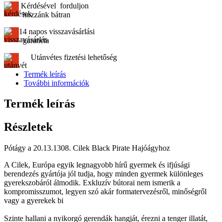
Kérdésével forduljon
hozzánk bátran
14 napos visszavásárlási
garancia
Utánvétes fizetési lehetőség
Termék leírás
További információk
Termék leírás
Részletek
Pótágy a 20.13.1308. Cilek Black Pirate Hajóágyhoz
A Cilek, Európa egyik legnagyobb hírű gyermek és ifjúsági
berendezés gyártója jól tudja, hogy minden gyermek különleges
gyerekszobáról álmodik. Exkluzív bútorai nem ismerik a
kompromisszumot, legyen szó akár formatervezésről, minőségről
vagy a gyerekek bi
Szinte hallani a nyikorgó gerendák hangját, érezni a tenger illatát,