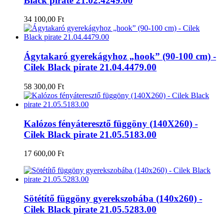
Black pirate 21.02.4249.00
34 100,00 Ft
Ágytakaró gyerekágyhoz „hook” (90-100 cm) -
Cilek Black pirate 21.04.4479.00
58 300,00 Ft
Kalózos fényáteresztő függöny (140X260) -
Cilek Black pirate 21.05.5183.00
17 600,00 Ft
Sötétítő függöny gyerekszobába (140x260) -
Cilek Black pirate 21.05.5283.00