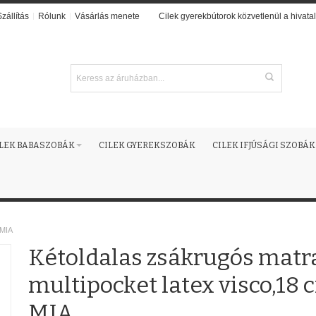
Szállítás
Rólunk
Vásárlás menete
Cilek gyerekbútorok közvetlenül a hivatal
ILEK BABASZOBÁK
CILEK GYEREKSZOBÁK
CILEK IFJÚSÁGI SZOBÁK
-MIA
Kétoldalas zsákrugós matr
multipocket latex visco,18 
MIA