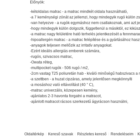
Előnyök:
-kétoldalas matrac - a matrac mindkét oldala használható,
-a 7 keménységi zónát az jellemzi, hogy mindegyik rugó külön 
-van helyezve - a rugók egymáshoz nem csatlakoznak, ami azt jel
-hogy mindegyik külön dolgozik, függetlenül a másiktól, ez kiküs
-a matrac nagy felületére ható terhelés jelentkezését a fennmarad
-hipoallergén matrac - a matrac felépítése és a gyártásához hasz
-anyagok teljesen mellőzik az irritatív anyagokat.
-Ezért ideális allergiás emberek számára,
-rugós, szivacsos matrac,
-Owata réteg,
-multipocket rugók - 506 rugó / m2,
-2cm vastag T25 poliuretán hab - kiváló minőségű habszivacs a 
-a szettben - a huzat cipzáras, amely jelentősen megkönnyíti
-a mosáshoz való eltávolítást (40 ° C),
-matrac univerzális, közepesen kemény,
-ajánlatos 2-3 havonta forgatni a matracot,
-ajánlott matracot rácsos szerkezetű ágyrácson használni,
Oldaltérkép
Kereső szavak
Részletes kereső
Rendeléseim
K