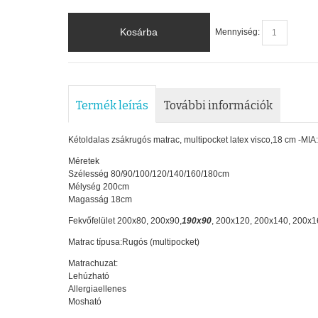
Kosárba
Mennyiség:
Termék leírás
További információk
Kétoldalas zsákrugós matrac, multipocket latex visco,18 cm -MIA:
Méretek
Szélesség 80/90/100/120/140/160/180cm
Mélység 200cm
Magasság 18cm
Fekvőfelület
200x80, 200x90,
190x90
, 200x120, 200x140, 200x1
Matrac típusa:Rugós (multipocket)
Matrachuzat:
Lehúzható
Allergiaellenes
Mosható