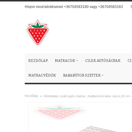
Hívjon most kérdéseivel +36704583180 vagy +36704583183
KEZDŐLAP
MATRACOK
CILEK AUTÓSÁGYAK
C
MATRACVÉDŐK
BABABÚTOR SZETTEK
Kezdőlap
Kétoldalas zsákrugós matrac, multipocket latex visco,18 cm 