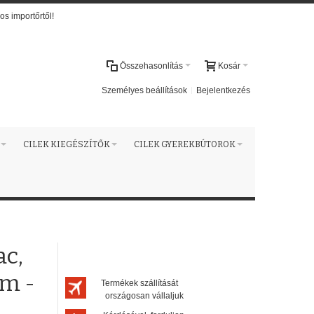
os importőrtől!
Összehasonlítás
Kosár
Személyes beállítások
Bejelentkezés
CILEK KIEGÉSZÍTŐK
CILEK GYEREKBÚTOROK
ac,
cm -
Termékek szállítását
országosan vállaljuk