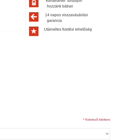
Kérdésével forduljon
hozzánk bátran
14 napos visszavásárlási
garancia
Utánvétes fizetési lehetőség
* Kötelező kitölteni