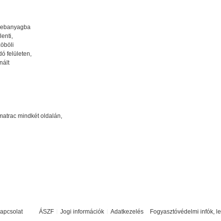
zsebanyagba
enti,
zöböli
ó felületen,
nált
matrac mindkét oldalán,
apcsolat
ÁSZF
Jogi információk
Adatkezelés
Fogyasztóvédelmi infók, l