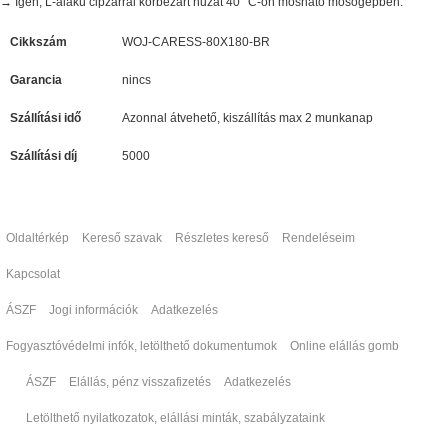
→ Igen, L-alakú cipzárral körbezárt huzat 40 °C-on mosható mosógépben.
Cikkszám
WOJ-CARESS-80X180-BR
Garancia
nincs
Szállítási idő
Azonnal átvehető, kiszállítás max 2 munkanap
Szállítási díj
5000
Oldaltérkép
Kereső szavak
Részletes kereső
Rendeléseim
Kapcsolat
ÁSZF
Jogi információk
Adatkezelés
Fogyasztóvédelmi infók, letölthető dokumentumok
Online elállás gomb
ÁSZF
Elállás, pénz visszafizetés
Adatkezelés
Letölthető nyilatkozatok, elállási minták, szabályzataink