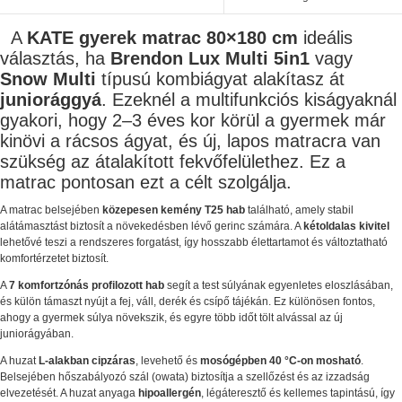
A
KATE gyerek matrac 80×180 cm
ideális
választás, ha
Brendon Lux Multi 5in1
vagy
Snow Multi
típusú kombiágyat alakítasz át
juniorággyá
. Ezeknél a multifunkciós kiságyaknál
gyakori, hogy 2–3 éves kor körül a gyermek már
kinövi a rácsos ágyat, és új, lapos matracra van
szükség az átalakított fekvőfelülethez. Ez a
matrac pontosan ezt a célt szolgálja.
A matrac belsejében
közepesen kemény T25 hab
található, amely stabil
alátámasztást biztosít a növekedésben lévő gerinc számára. A
kétoldalas kivitel
lehetővé teszi a rendszeres forgatást, így hosszabb élettartamot és változtatható
komfortérzetet biztosít.
A
7 komfortzónás profilozott hab
segít a test súlyának egyenletes eloszlásában,
és külön támaszt nyújt a fej, váll, derék és csípő tájékán. Ez különösen fontos,
ahogy a gyermek súlya növekszik, és egyre több időt tölt alvással az új
juniorágyában.
A huzat
L-alakban cipzáras
, levehető és
mosógépben 40 °C-on mosható
.
Belsejében hőszabályozó szál (owata) biztosítja a szellőzést és az izzadság
elvezetését. A huzat anyaga
hipoallergén
, légáteresztő és kellemes tapintású, így