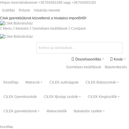
Hívjon most kérdéseivel +36704583180 vagy +36704583183
Szállítás
Rólunk
Vásárlás menete
Cilek gyerekbútorok közvetlenül a hivatalos importőrtől!
Menu
Keresés
Személyes beállítások
Compare
Összehasonlítás
Kosár
Személyes beállítások
Bejelentkezés
Kezdőlap
Matracok
CILEK autóságyak
CILEK Babaszobák
CILEK Gyerekszobák
CILEK Ifjúsági szobák
CILEK Kiegészítők
CILEK gyerekbútorok
Matracvédők
Bababútor szettek
Kezdőlap