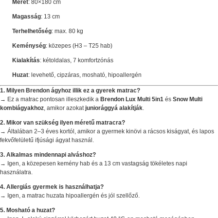
Méret
: 80×180 cm
Magasság
: 13 cm
Terhelhetőség
: max. 80 kg
Keménység
: közepes (H3 – T25 hab)
Kialakítás
: kétoldalas, 7 komfortzónás
Huzat
: levehető, cipzáras, mosható, hipoallergén
1. Milyen Brendon ágyhoz illik ez a gyerek matrac?
→ Ez a matrac pontosan illeszkedik a
Brendon Lux Multi 5in1
és
Snow Multi
kombiágyakhoz
, amikor azokat
juniorággyá alakítják
.
2. Mikor van szükség ilyen méretű matracra?
→ Általában 2–3 éves kortól, amikor a gyermek kinövi a rácsos kiságyat, és lapos
fekvőfelületű ifjúsági ágyat használ.
3. Alkalmas mindennapi alváshoz?
→ Igen, a közepesen kemény hab és a 13 cm vastagság tökéletes napi
használatra.
4. Allergiás gyermek is használhatja?
→ Igen, a matrac huzata hipoallergén és jól szellőző.
5. Mosható a huzat?