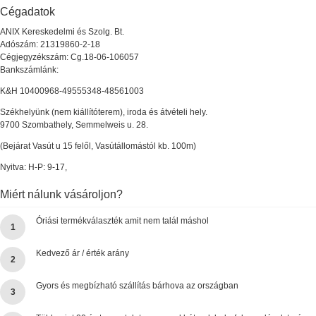
Cégadatok
ANIX Kereskedelmi és Szolg. Bt.
Adószám: 21319860-2-18
Cégjegyzékszám: Cg.18-06-106057
Bankszámlánk:
K&H 10400968-49555348-48561003
Székhelyünk (nem kiállítóterem), iroda és átvételi hely.
9700 Szombathely, Semmelweis u. 28.
(Bejárat Vasút u 15 felől, Vasútállomástól kb. 100m)
Nyitva: H-P: 9-17,
Miért nálunk vásároljon?
Óriási termékválaszték amit nem talál máshol
1
Kedvező ár / érték arány
2
Gyors és megbízható szállítás bárhova az országban
3