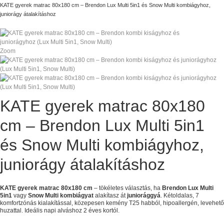
KATE gyerek matrac 80x180 cm – Brendon Lux Multi 5in1 és Snow Multi kombiágyhoz,
juniorágy átalakításhoz
Zoom
KATE gyerek matrac 80x180
cm – Brendon Lux Multi 5in1
és Snow Multi kombiágyhoz,
juniorágy átalakításhoz
KATE gyerek matrac 80x180 cm
– tökéletes választás, ha
Brendon Lux Multi
5in1
vagy
Snow Multi kombiágyat
alakítasz át
juniorággyá
. Kétoldalas, 7
komfortzónás kialakítással, közepesen kemény T25 habból, hipoallergén, levehető
huzattal. Ideális napi alváshoz 2 éves kortól.