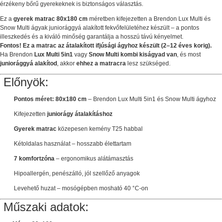
érzékeny bőrű gyerekeknek is biztonságos választás.
Ez a
gyerek matrac 80x180 cm
méretben kifejezetten a Brendon Lux Multi és
Snow Multi ágyak juniorággyá alakított fekvőfelületéhez készült – a pontos
illeszkedés és a kiváló minőség garantálja a hosszú távú kényelmet.
Fontos! Ez a matrac az átalakított ifjúsági ágyhoz készült (2–12 éves korig).
Ha Brendon
Lux Multi 5in1
vagy
Snow Multi kombi kiságyad van
, és most
juniorággyá alakítod
, akkor
ehhez a matracra
lesz szükséged.
Előnyök:
Pontos méret: 80x180 cm
– Brendon Lux Multi 5in1 és Snow Multi ágyhoz
Kifejezetten
juniorágy átalakításhoz
Gyerek matrac
közepesen kemény T25 habbal
Kétoldalas használat – hosszabb élettartam
7 komfortzóna
– ergonomikus alátámasztás
Hipoallergén, penészálló, jól szellőző anyagok
Levehető huzat – mosógépben mosható 40 °C-on
Műszaki adatok: