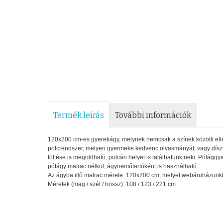
Termék leírás
További információk
120x200 cm-es gyerekágy, melynek nemcsak a színek közötti elle
polcrendszer, melyen gyermeke kedvenc olvasmányát, vagy dísztár
töltése is megoldható, polcán helyet is találhatunk neki. Pótággya
pótágy matrac nélkül, ágyneműtartóként is használható.
Az ágyba illő matrac mérete: 120x200 cm, melyet webáruházunk
Méretek (mag / szél / hossz): 108 / 123 / 221 cm