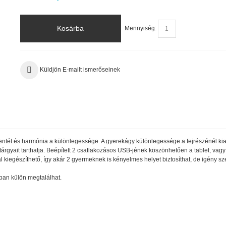
Kosárba
Mennyiség:
Küldjön E-mailt ismerőseinek
ntét és harmónia a különlegessége. A gyerekágy különlegessége a fejrészénél kial
gyait tarthatja. Beépített 2 csatlakozásos USB-jének köszönhetően a tablet, vagy 
l kiegészíthető, így akár 2 gyermeknek is kényelmes helyet biztosíthat, de igény sze
ban külön megtalálhat.