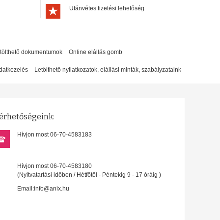
Utánvétes fizetési lehetőség
etölthető dokumentumok
Online elállás gomb
datkezelés
Letölthető nyilatkozatok, elállási minták, szabályzataink
érhetőségeink:
Hívjon most 06-70-4583183
Hívjon most 06-70-4583180
(Nyitvatartási időben / Hétfőtől - Péntekig 9 - 17 óráig )
Email:info@anix.hu