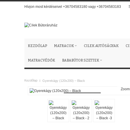
Hívjon most kérdéseivel +36704583180 vagy +36704583183
KEZDŐLAP
MATRACOK
CILEK AUTÓSÁGYAK
C
MATRACVÉDŐK
BABABÚTOR SZETTEK
Kezdőlap
Gyerekágy (120x200) – Black
Zoom
Loading...