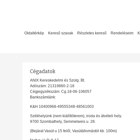
Oldaltérkép
Kereső szavak
Részletes kereső
Rendeléseim
K
Cégadatok
ANIX Kereskedelmi és Szolg. Bt.
Adószám: 21319860-2-18
Cégjegyzékszám: Cg.18-06-106057
Bankszámlánk:
K&H 10400968-49555348-48561003
Székhelyünk (nem kiállítóterem), iroda és átvételi hely.
9700 Szombathely, Semmelweis u. 28.
(Bejárat Vasút u 15 felől, Vasútállomástól kb. 100m)