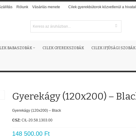
Szállítás
Rólunk
Vásárlás menete
Cilek gyerekbútorok közvetlenül a hivatal
ILEK BABASZOBÁK
CILEK GYEREKSZOBÁK
CILEK IFJÚSÁGI SZOBÁK
Gyerekágy (120x200) – Blac
Gyerekágy (120x200) – Black
CSZ:
CIL-20.58.1303.00
148 500,00 Ft