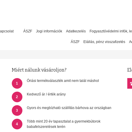
apcsolat
ÁSZF
Jogi információk
Adatkezelés
Fogyasztóvédelmi infók, l
ÁSZF
Elállás, pénz visszafizetés
A
Miért nálunk vásároljon?
El
Óriási termékválaszték amit nem talál máshol
1
Kedvező ár / érték arány
2
Gyors és megbízható szállítás bárhova az országban
3
Több mint 20 év tapasztalat a gyermekbútorok
4
babafelszerelések terén