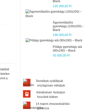
Black
Tolóajtós szekrény
gyerekszobába – Bl
135 300,00 Ft
298 100,00 Ft
Ágyneműtartós
gyerekágy (100x200) –
Háromajtós szekrén
Black
gyerekszobába – Bl
198 000,00 Ft
228 800,00 Ft
Pótágy gyerekágy alá
Széles íróasztal
(90x190) – Black
gyerekszobába – Bl
55 000,00 Ft
85 800,00 Ft
akított
telefon
rint a
Termékek szállítását
országosan vállaljuk
Kérdésével forduljon
hozzánk bátran
14 napos visszavásárlási
garancia