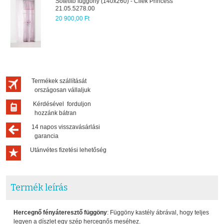
Gyerekkomód - Cilek Princess - 20.08.1201.01
84 040,00 Ft
Termékek szállítását
országosan vállaljuk
Kérdésével forduljon
hozzánk bátran
14 napos visszavásárlási
garancia
Utánvétes fizetési lehetőség
Termék leírás
Hercegnő fényáteresztő függöny
: Függöny kastély ábrával, hogy teljes
legyen a díszlet egy szép hercegnős meséhez.