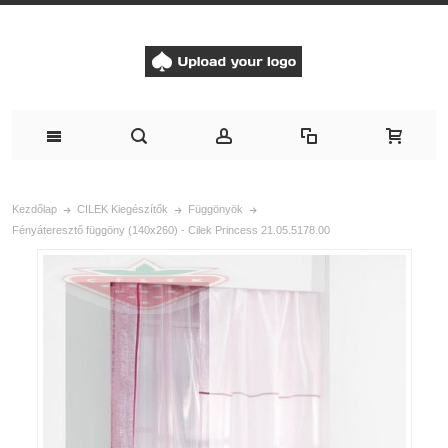
Kezdőlap
CILEK Kiegészítők
Függönyök
Fényáteresztő függöny (140x260) - Cilek Princess 21.05.5178.00