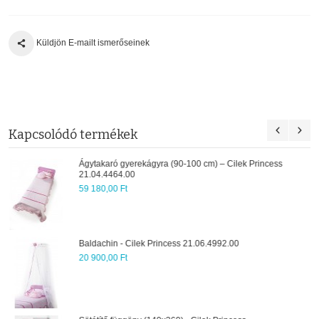
Küldjön E-mailt ismerőseinek
Kapcsolódó termékek
Princess
Mennyezeti lámpa „Lady” - 21.10.6338.00
34 100,00 Ft
Asztali lámpa „Lady” hercegnőknek - Princess -
21.10.6337.00
34 100,00 Ft