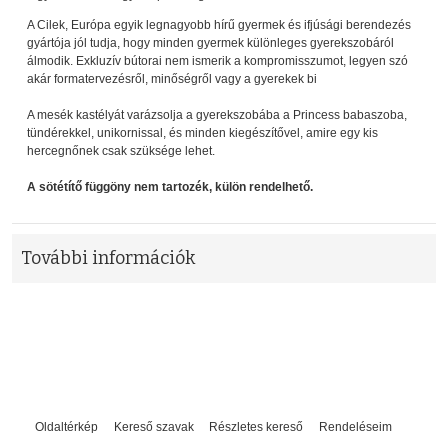
A Cilek, Európa egyik legnagyobb hírű gyermek és ifjúsági berendezés
gyártója jól tudja, hogy minden gyermek különleges gyerekszobáról
álmodik. Exkluzív bútorai nem ismerik a kompromisszumot, legyen szó
akár formatervezésről, minőségről vagy a gyerekek bi
A mesék kastélyát varázsolja a gyerekszobába a Princess babaszoba,
tündérekkel, unikornissal, és minden kiegészítővel, amire egy kis
hercegnőnek csak szüksége lehet.
A sötétítő függöny nem tartozék, külön rendelhető.
További információk
Oldaltérkép
Kereső szavak
Részletes kereső
Rendeléseim