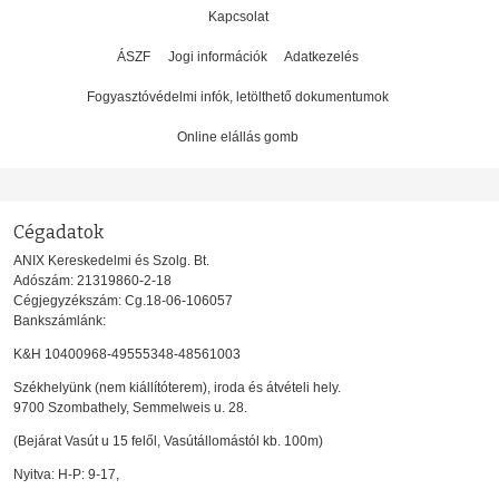
Kapcsolat
ÁSZF
Jogi információk
Adatkezelés
Fogyasztóvédelmi infók, letölthető dokumentumok
Online elállás gomb
Cégadatok
ANIX Kereskedelmi és Szolg. Bt.
Adószám: 21319860-2-18
Cégjegyzékszám: Cg.18-06-106057
Bankszámlánk:
K&H 10400968-49555348-48561003
Székhelyünk (nem kiállítóterem), iroda és átvételi hely.
9700 Szombathely, Semmelweis u. 28.
(Bejárat Vasút u 15 felől, Vasútállomástól kb. 100m)
Nyitva: H-P: 9-17,