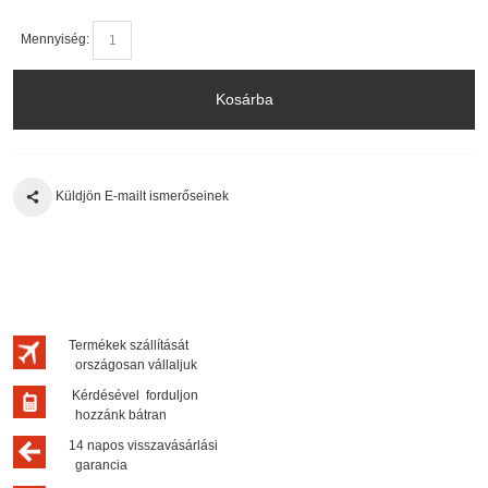
Mennyiség:
Kosárba
Küldjön E-mailt ismerőseinek
Termékek szállítását
országosan vállaljuk
Kérdésével forduljon
hozzánk bátran
14 napos visszavásárlási
garancia