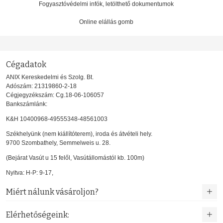
Fogyasztóvédelmi infók, letölthető dokumentumok
Online elállás gomb
Cégadatok
ANIX Kereskedelmi és Szolg. Bt.
Adószám: 21319860-2-18
Cégjegyzékszám: Cg.18-06-106057
Bankszámlánk:
K&H 10400968-49555348-48561003
Székhelyünk (nem kiállítóterem), iroda és átvételi hely.
9700 Szombathely, Semmelweis u. 28.
(Bejárat Vasút u 15 felől, Vasútállomástól kb. 100m)
Nyitva: H-P: 9-17,
Miért nálunk vásároljon?
Elérhetőségeink: