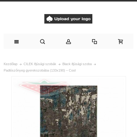
Kezdőlap
CILEK Ifjúsági szobák
Black ifjúsági szoba
Padlószőnyeg gyerekszobába (133x190) – Cool