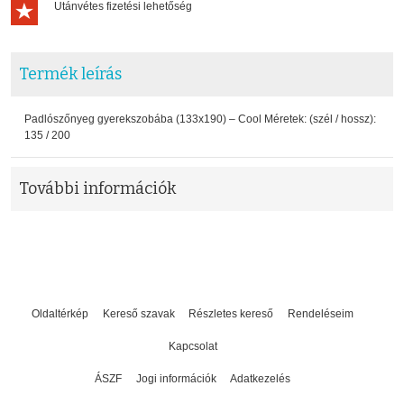
Utánvétes fizetési lehetőség
Termék leírás
Padlószőnyeg gyerekszobába (133x190) – Cool Méretek: (szél / hossz):
135 / 200
További információk
Oldaltérkép
Kereső szavak
Részletes kereső
Rendeléseim
Kapcsolat
ÁSZF
Jogi információk
Adatkezelés