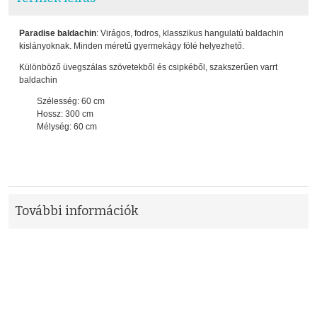
Paradise baldachin
: Virágos, fodros, klasszikus hangulatú baldachin
kislányoknak. Minden méretű gyermekágy fölé helyezhető.
Különböző üvegszálas szövetekből és csipkéből, szakszerűen varrt
baldachin
Szélesség: 60 cm
Hossz: 300 cm
Mélység: 60 cm
További információk