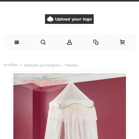
Kezdőlap
Baldachin gyerekágyhoz – Paradise