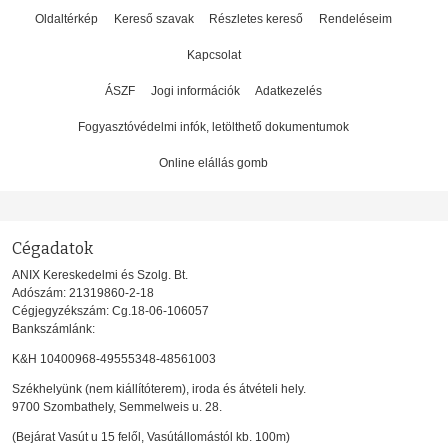
Oldaltérkép
Kereső szavak
Részletes kereső
Rendeléseim
Kapcsolat
ÁSZF
Jogi információk
Adatkezelés
Fogyasztóvédelmi infók, letölthető dokumentumok
Online elállás gomb
Cégadatok
ANIX Kereskedelmi és Szolg. Bt.
Adószám: 21319860-2-18
Cégjegyzékszám: Cg.18-06-106057
Bankszámlánk:
K&H 10400968-49555348-48561003
Székhelyünk (nem kiállítóterem), iroda és átvételi hely.
9700 Szombathely, Semmelweis u. 28.
(Bejárat Vasút u 15 felől, Vasútállomástól kb. 100m)